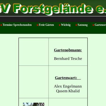
Termine Sprechstunden
Freie Gärten
Wichtig
Satzung
Garteno
Gartenobmann:
Bernhard Tesche
Gartenwart:
Alex Engelmann
Qasem Khalid