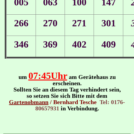
005
063
100
147
266
270
271
301
346
369
402
409
07:45Uhr
um
am Gerätehaus zu
erscheinen.
Sollten Sie an diesem Tag verhindert sein,
so setzen Sie sich Bitte mit dem
Gartenobmann
/
Bernhard Tesche
Tel: 0176-
80657931
in Verbindung.